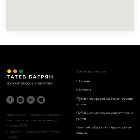
Формальности
Обо мне
Контакты
Публичная оферта на бухгалтерские
услуги
Публичная оферта на консалтиговые
Татев Багрян — профессиональное
услуги
бухгалтерское сопровождение ©
Москва 2025
Политика обработки персональных
Создание и продвижение —
Армен
данных
Газарян