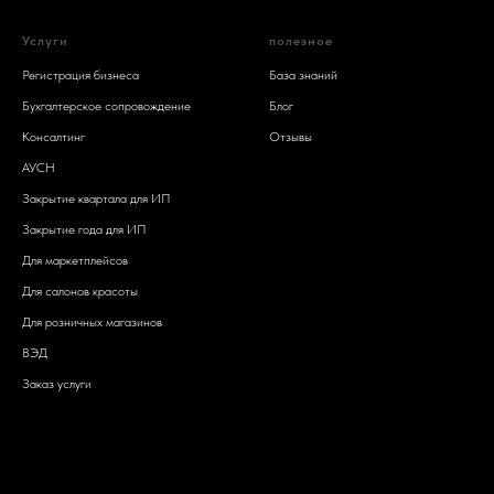
Услуги
полезное
Регистрация бизнеса
База знаний
Бухгалтерское сопровождение
Блог
Консалтинг
Отзывы
АУСН
Закрытие квартала для ИП
Закрытие года для ИП
Для маркетплейсов
Для салонов красоты
Для розничных магазинов
ВЭД
Заказ услуги