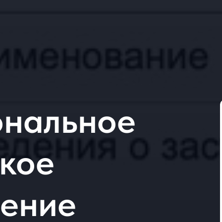
нальное
ское
ение